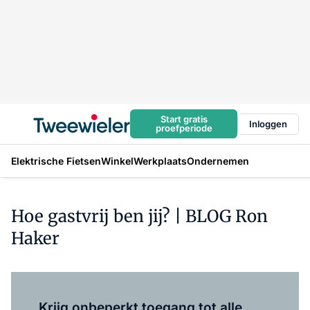
Start gratis
Inloggen
proefperiode
Elektrische Fietsen
Winkel
Werkplaats
Ondernemen
Hoe gastvrij ben jij? | BLOG Ron
Haker
Log in
om dit artikel te lezen.
Krijg onbeperkt toegang tot alle