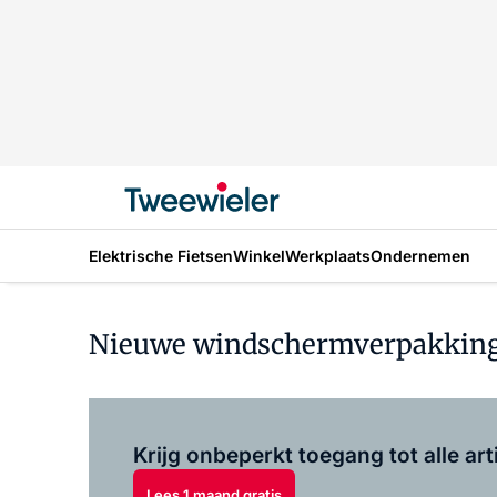
Elektrische Fietsen
Winkel
Werkplaats
Ondernemen
Nieuwe windschermverpakkin
Krijg onbeperkt toegang tot alle art
Lees 1 maand gratis