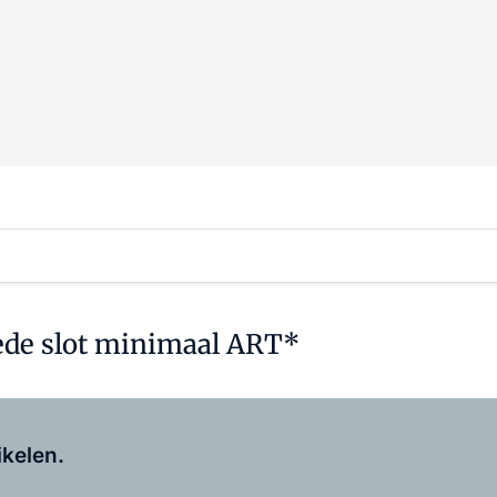
ede slot minimaal ART*
Log in
om dit artikel te lezen.
ikelen.