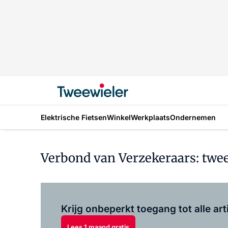
Elektrische Fietsen
Winkel
Werkplaats
Ondernemen
Verbond van Verzekeraars: twe
Krijg onbeperkt toegang tot alle art
Lees 1 maand gratis