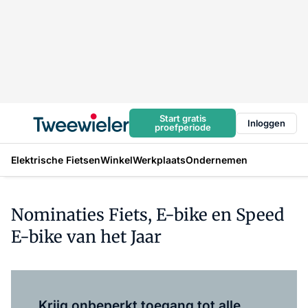
Start gratis
Inloggen
proefperiode
Elektrische Fietsen
Winkel
Werkplaats
Ondernemen
Nominaties Fiets, E-bike en Speed
E-bike van het Jaar
Log in
om dit artikel te lezen.
Krijg onbeperkt toegang tot alle