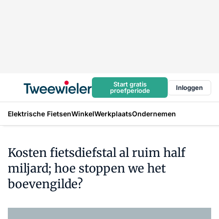
Start gratis
Inloggen
proefperiode
Elektrische Fietsen
Winkel
Werkplaats
Ondernemen
Kosten fietsdiefstal al ruim half
miljard; hoe stoppen we het
boevengilde?