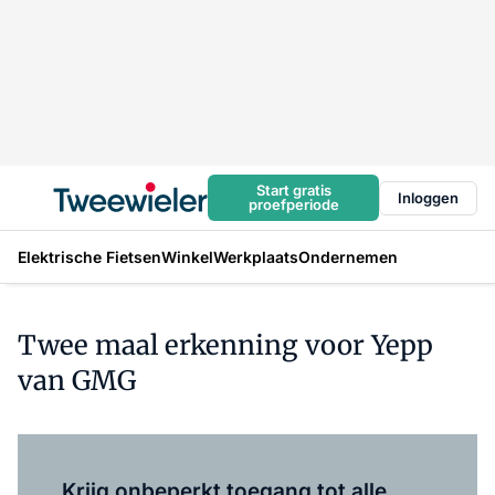
Start gratis
Inloggen
proefperiode
Elektrische Fietsen
Winkel
Werkplaats
Ondernemen
Twee maal erkenning voor Yepp
van GMG
Log in
om dit artikel te lezen.
Krijg onbeperkt toegang tot alle