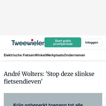
Start gratis
Inloggen
proefperiode
Elektrische Fietsen
Winkel
Werkplaats
Ondernemen
André Wolters: 'Stop deze slinkse
fietsendieven'
Log in
om dit artikel te lezen.
Krijg onbeperkt toegang tot alle