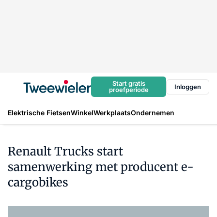
Start gratis
Inloggen
proefperiode
Elektrische Fietsen
Winkel
Werkplaats
Ondernemen
Renault Trucks start
samenwerking met producent e-
cargobikes