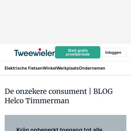
Start gratis
Inloggen
proefperiode
Elektrische Fietsen
Winkel
Werkplaats
Ondernemen
De onzekere consument | BLOG
Helco Timmerman
Log in
om dit artikel te lezen.
Krijg onbeperkt toegang tot alle