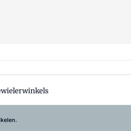
eewielerwinkels
Log in
om dit artikel te lezen.
ikelen.