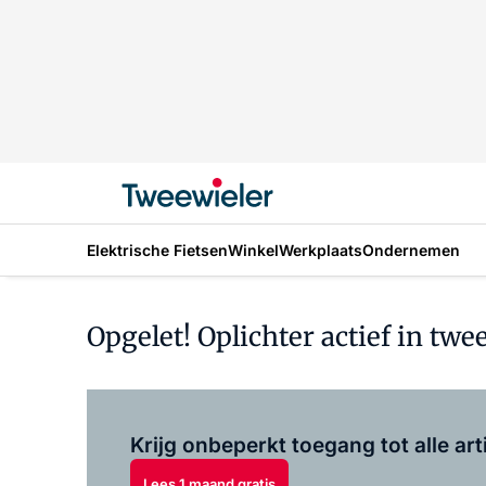
Elektrische Fietsen
Winkel
Werkplaats
Ondernemen
Opgelet! Oplichter actief in tw
Krijg onbeperkt toegang tot alle art
Lees 1 maand gratis