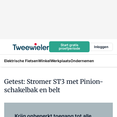
Start gratis
Inloggen
proefperiode
Elektrische Fietsen
Winkel
Werkplaats
Ondernemen
Getest: Stromer ST3 met Pinion-
schakelbak en belt
Log in
om dit artikel te lezen.
Krijg onbeperkt toegang tot alle