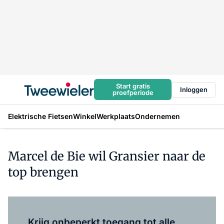
Start gratis
Inloggen
proefperiode
Elektrische Fietsen
Winkel
Werkplaats
Ondernemen
Marcel de Bie wil Gransier naar de
top brengen
Log in
om dit artikel te lezen.
Krijg onbeperkt toegang tot alle