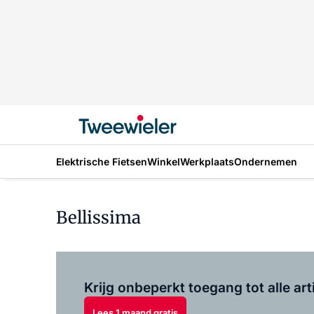
Elektrische Fietsen
Winkel
Werkplaats
Ondernemen
Bellissima
Krijg onbeperkt toegang tot alle art
Lees 1 maand gratis