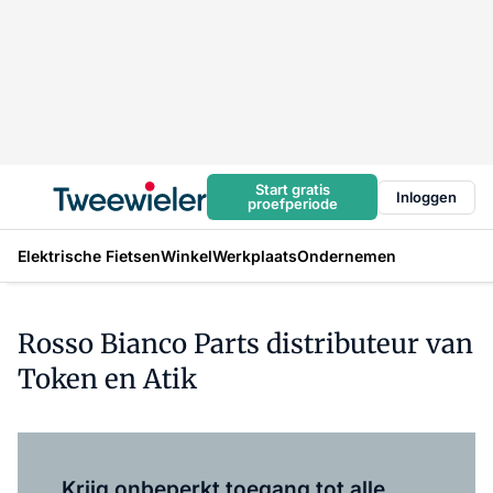
Start gratis
Inloggen
proefperiode
Elektrische Fietsen
Winkel
Werkplaats
Ondernemen
Rosso Bianco Parts distributeur van
Token en Atik
Log in
om dit artikel te lezen.
Krijg onbeperkt toegang tot alle