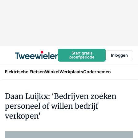
Start gratis
Inloggen
proefperiode
Elektrische Fietsen
Winkel
Werkplaats
Ondernemen
Daan Luijkx: 'Bedrijven zoeken
personeel of willen bedrijf
verkopen'