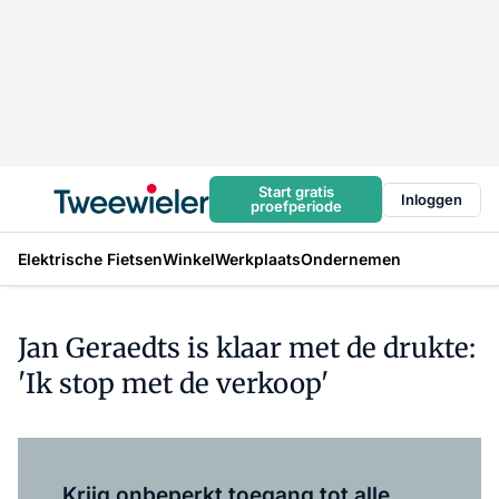
Start gratis
Inloggen
proefperiode
Elektrische Fietsen
Winkel
Werkplaats
Ondernemen
Jan Geraedts is klaar met de drukte:
'Ik stop met de verkoop'
Log in
om dit artikel te lezen.
Krijg onbeperkt toegang tot alle