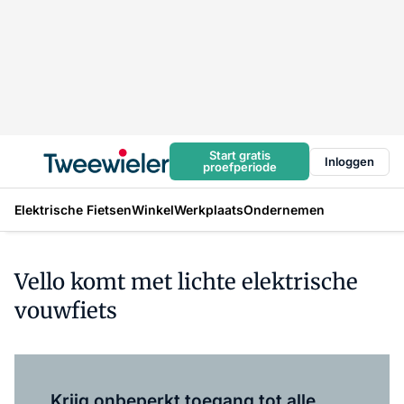
Start gratis
Inloggen
proefperiode
Elektrische Fietsen
Winkel
Werkplaats
Ondernemen
Vello komt met lichte elektrische
vouwfiets
Log in
om dit artikel te lezen.
Krijg onbeperkt toegang tot alle