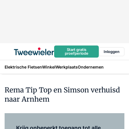
Start gratis
Inloggen
proefperiode
Elektrische Fietsen
Winkel
Werkplaats
Ondernemen
Rema Tip Top en Simson verhuisd
naar Arnhem
Log in
om dit artikel te lezen.
Krijg onbeperkt toegang tot alle