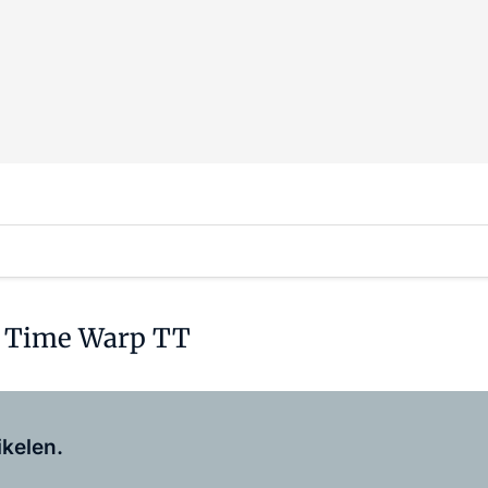
e Time Warp TT
Log in
om dit artikel te lezen.
ikelen.