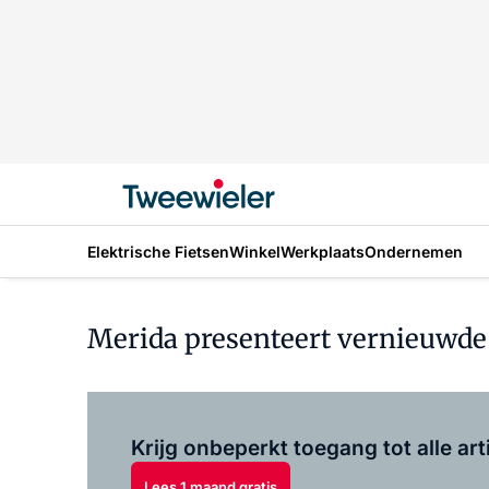
Elektrische Fietsen
Winkel
Werkplaats
Ondernemen
Merida presenteert vernieuwd
Krijg onbeperkt toegang tot alle art
Lees 1 maand gratis