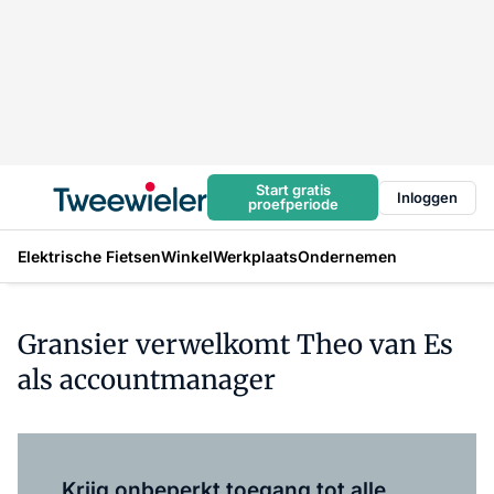
Start gratis
Inloggen
proefperiode
Elektrische Fietsen
Winkel
Werkplaats
Ondernemen
Gransier verwelkomt Theo van Es
als accountmanager
Log in
om dit artikel te lezen.
Krijg onbeperkt toegang tot alle