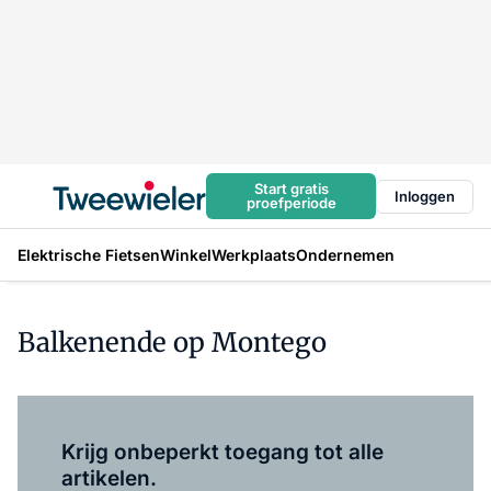
Start gratis
Inloggen
proefperiode
Elektrische Fietsen
Winkel
Werkplaats
Ondernemen
Balkenende op Montego
Log in
om dit artikel te lezen.
Krijg onbeperkt toegang tot alle
artikelen.