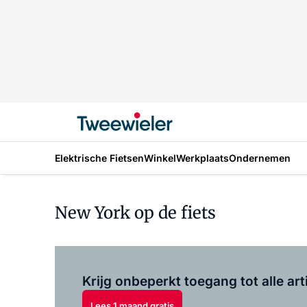
Elektrische Fietsen
Winkel
Werkplaats
Ondernemen
New York op de fiets
Krijg onbeperkt toegang tot alle art
Lees 1 maand gratis