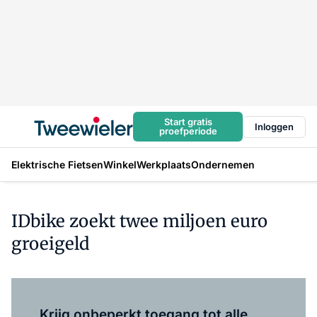
Start gratis
Inloggen
proefperiode
Elektrische Fietsen
Winkel
Werkplaats
Ondernemen
IDbike zoekt twee miljoen euro
groeigeld
Log in
om dit artikel te lezen.
Krijg onbeperkt toegang tot alle