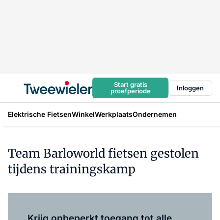
Start gratis
Inloggen
proefperiode
Elektrische Fietsen
Winkel
Werkplaats
Ondernemen
Team Barloworld fietsen gestolen
tijdens trainingskamp
Log in
om dit artikel te lezen.
Krijg onbeperkt toegang tot alle