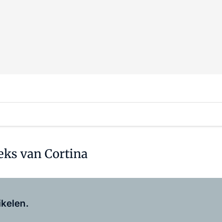
eks van Cortina
Log in
om dit artikel te lezen.
ikelen.