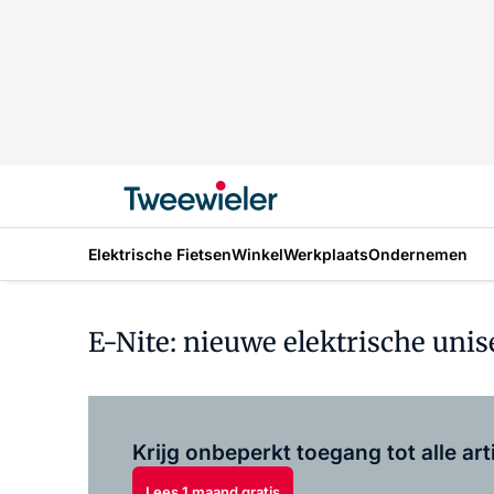
Elektrische Fietsen
Winkel
Werkplaats
Ondernemen
E-Nite: nieuwe elektrische unis
Krijg onbeperkt toegang tot alle art
Lees 1 maand gratis