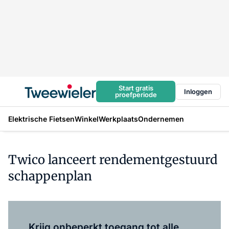
Start gratis
Inloggen
proefperiode
Elektrische Fietsen
Winkel
Werkplaats
Ondernemen
Twico lanceert rendementgestuurd
schappenplan
Log in
om dit artikel te lezen.
Krijg onbeperkt toegang tot alle