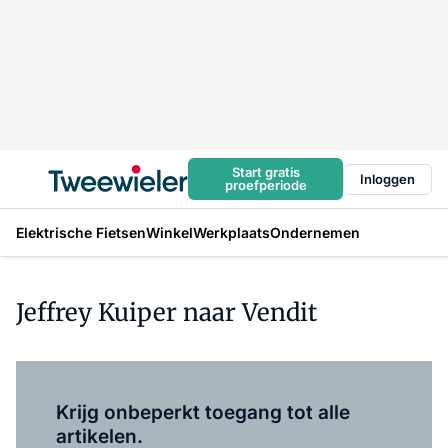
Start gratis
Inloggen
proefperiode
Elektrische Fietsen
Winkel
Werkplaats
Ondernemen
Jeffrey Kuiper naar Vendit
Log in
om dit artikel te lezen.
Krijg onbeperkt toegang tot alle
artikelen.