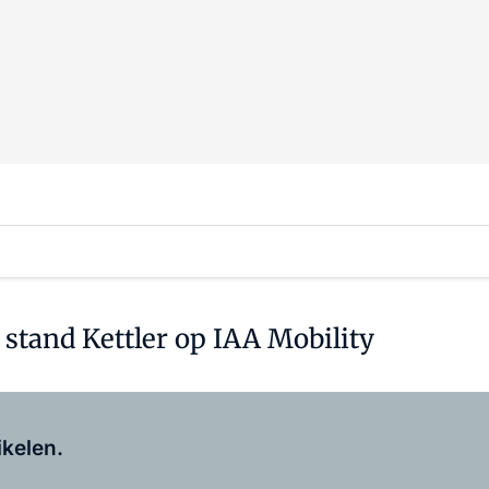
stand Kettler op IAA Mobility
Log in
om dit artikel te lezen.
ikelen.