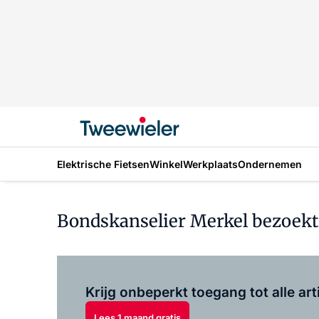
Elektrische Fietsen
Winkel
Werkplaats
Ondernemen
Bondskanselier Merkel bezoekt 
Krijg onbeperkt toegang tot alle art
Lees 1 maand gratis