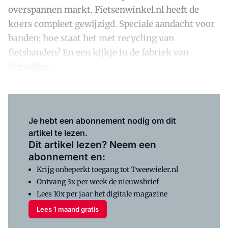
overspannen markt. Fietsenwinkel.nl heeft de
koers compleet gewijzigd. Speciale aandacht voor
banden: hoe staat het met recycling van
fietsbanden? En een kijkje in de fabriek van
Schwalbe.
Je hebt een abonnement nodig om dit
artikel te lezen.
Dit artikel lezen? Neem een
abonnement en:
Krijg onbeperkt toegang tot Tweewieler.nl
Ontvang 3x per week de nieuwsbrief
Lees 10x per jaar het digitale magazine
Lees 1 maand gratis