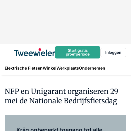
Start gratis
Inloggen
proefperiode
Elektrische Fietsen
Winkel
Werkplaats
Ondernemen
NFP en Unigarant organiseren 29
mei de Nationale Bedrijfsfietsdag
Log in
om dit artikel te lezen.
Krijg onbeperkt toegang tot alle