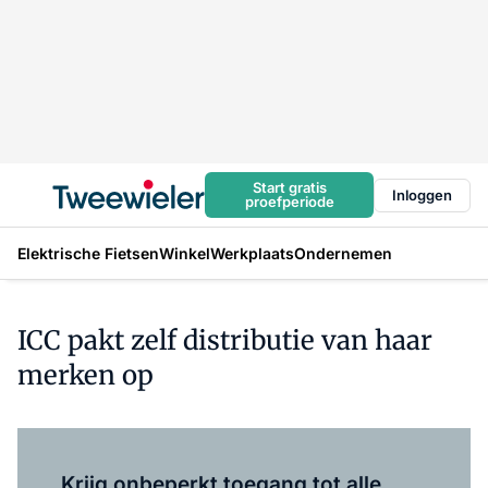
Start gratis
Inloggen
proefperiode
Elektrische Fietsen
Winkel
Werkplaats
Ondernemen
ICC pakt zelf distributie van haar
merken op
Log in
om dit artikel te lezen.
Krijg onbeperkt toegang tot alle