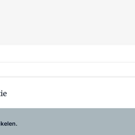
ie
Log in
om dit artikel te lezen.
ikelen.