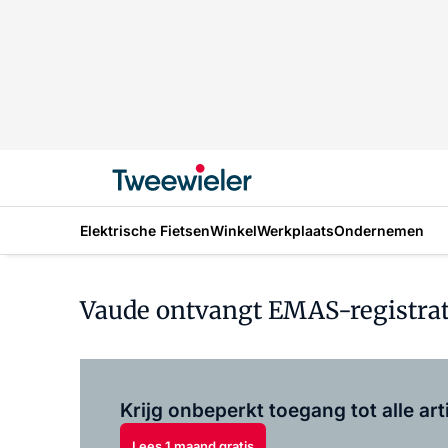
Elektrische Fietsen
Winkel
Werkplaats
Ondernemen
Vaude ontvangt EMAS-registrat
Krijg onbeperkt toegang tot alle art
Lees 1 maand gratis