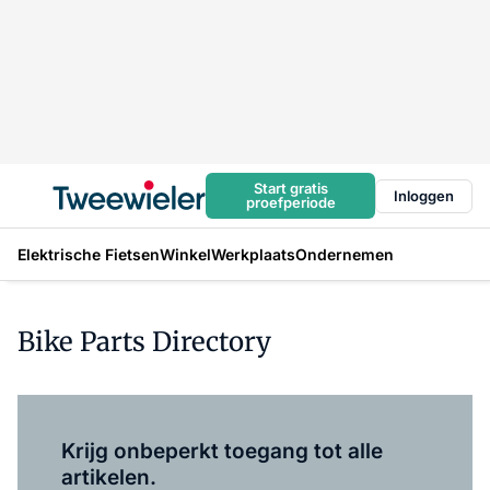
Start gratis
Inloggen
proefperiode
Elektrische Fietsen
Winkel
Werkplaats
Ondernemen
Bike Parts Directory
Log in
om dit artikel te lezen.
Krijg onbeperkt toegang tot alle
artikelen.