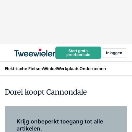
Start gratis
Inloggen
proefperiode
Elektrische Fietsen
Winkel
Werkplaats
Ondernemen
Dorel koopt Cannondale
Log in
om dit artikel te lezen.
Krijg onbeperkt toegang tot alle
artikelen.