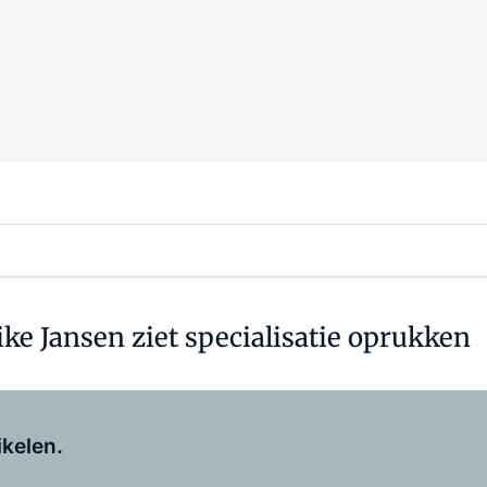
ke Jansen ziet specialisatie oprukken
Log in
om dit artikel te lezen.
ikelen.