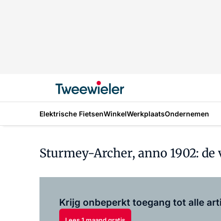
Elektrische Fietsen
Winkel
Werkplaats
Ondernemen
Sturmey-Archer, anno 1902: de 
Krijg onbeperkt toegang tot alle art
Lees 1 maand gratis