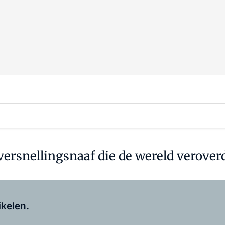
versnellingsnaaf die de wereld verover
Log in
om dit artikel te lezen.
ikelen.