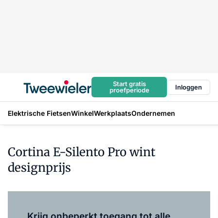
Start gratis
Inloggen
proefperiode
Elektrische Fietsen
Winkel
Werkplaats
Ondernemen
Cortina E-Silento Pro wint
designprijs
Log in
om dit artikel te lezen.
Krijg onbeperkt toegang tot alle