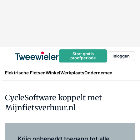
Start gratis
Inloggen
proefperiode
Elektrische Fietsen
Winkel
Werkplaats
Ondernemen
CycleSoftware koppelt met
Mijnfietsverhuur.nl
Log in
om dit artikel te lezen.
Krijg onbeperkt toegang tot alle