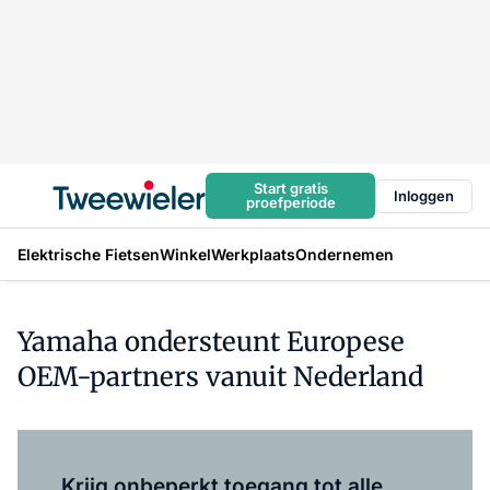
Start gratis
Inloggen
proefperiode
Elektrische Fietsen
Winkel
Werkplaats
Ondernemen
Yamaha ondersteunt Europese
OEM-partners vanuit Nederland
Log in
om dit artikel te lezen.
Krijg onbeperkt toegang tot alle