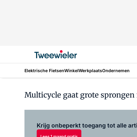
Elektrische Fietsen
Winkel
Werkplaats
Ondernemen
Multicycle gaat grote spronge
Krijg onbeperkt toegang tot alle art
Lees 1 maand gratis