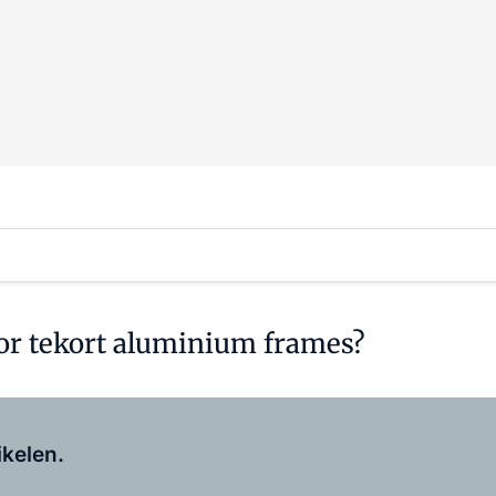
or tekort aluminium frames?
Log in
om dit artikel te lezen.
ikelen.