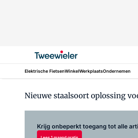
Elektrische Fietsen
Winkel
Werkplaats
Ondernemen
Nieuwe staalsoort oplossing vo
Krijg onbeperkt toegang tot alle art
Lees 1 maand gratis