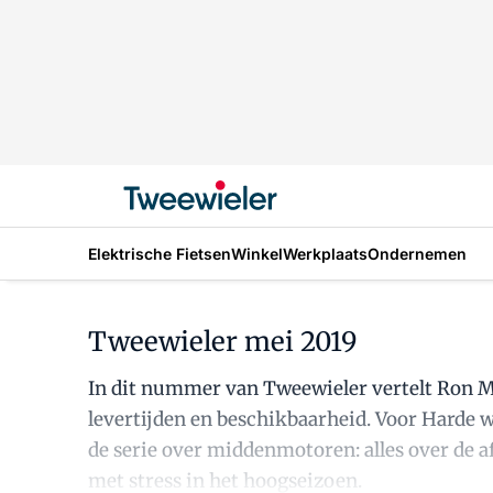
Elektrische Fietsen
Winkel
Werkplaats
Ondernemen
Tweewieler mei 2019
In dit nummer van Tweewieler vertelt Ron Mo
levertijden en beschikbaarheid. Voor Harde 
de serie over middenmotoren: alles over de a
met stress in het hoogseizoen.