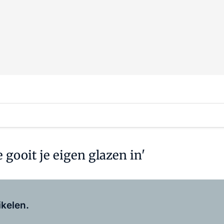
 gooit je eigen glazen in'
Log in
om dit artikel te lezen.
ikelen.