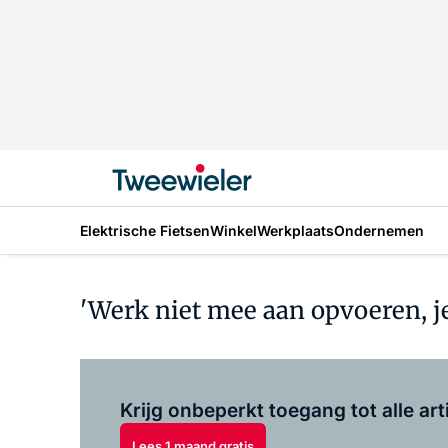
Elektrische Fietsen
Winkel
Werkplaats
Ondernemen
'Werk niet mee aan opvoeren, je
Krijg onbeperkt toegang tot alle art
Lees 1 maand gratis