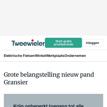
Start gratis
Inloggen
proefperiode
Elektrische Fietsen
Winkel
Werkplaats
Ondernemen
Grote belangstelling nieuw pand
Gransier
Log in
om dit artikel te lezen.
Krijg onbeperkt toegang tot alle