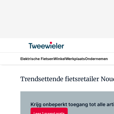
Elektrische Fietsen
Winkel
Werkplaats
Ondernemen
Trendsettende fietsretailer No
Krijg onbeperkt toegang tot alle art
Lees 1 maand gratis