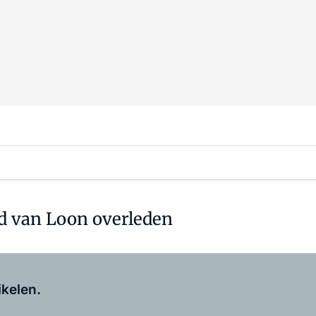
ud van Loon overleden
Log in
om dit artikel te lezen.
ikelen.