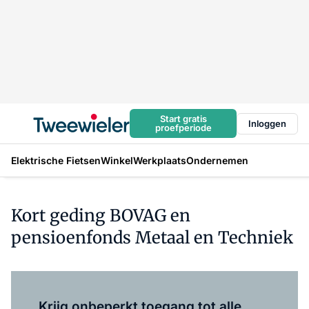
Start gratis
Inloggen
proefperiode
Elektrische Fietsen
Winkel
Werkplaats
Ondernemen
Kort geding BOVAG en
pensioenfonds Metaal en Techniek
Log in
om dit artikel te lezen.
Krijg onbeperkt toegang tot alle