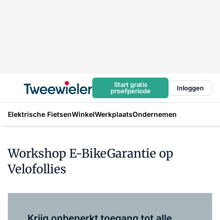
Start gratis
Inloggen
proefperiode
Elektrische Fietsen
Winkel
Werkplaats
Ondernemen
Workshop E-BikeGarantie op
Velofollies
Log in
om dit artikel te lezen.
Krijg onbeperkt toegang tot alle