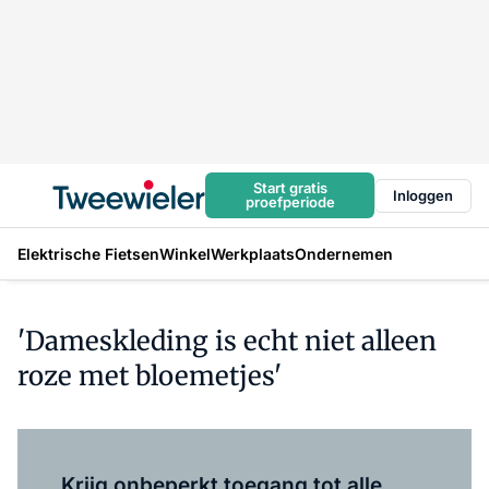
Start gratis
Inloggen
proefperiode
Elektrische Fietsen
Winkel
Werkplaats
Ondernemen
'Dameskleding is echt niet alleen
roze met bloemetjes'
Log in
om dit artikel te lezen.
Krijg onbeperkt toegang tot alle