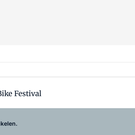
ike Festival
Log in
om dit artikel te lezen.
ikelen.