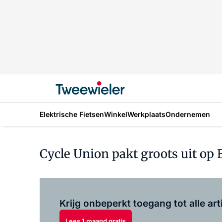
Elektrische Fietsen
Winkel
Werkplaats
Ondernemen
Cycle Union pakt groots uit op B
Krijg onbeperkt toegang tot alle art
Lees 1 maand gratis