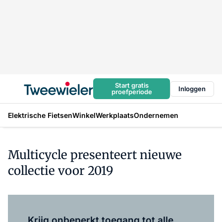
Start gratis
Inloggen
proefperiode
Elektrische Fietsen
Winkel
Werkplaats
Ondernemen
Multicycle presenteert nieuwe
collectie voor 2019
Log in
om dit artikel te lezen.
Krijg onbeperkt toegang tot alle